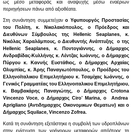
ως μέσο μεταφοράς και αναψυχής μέσω εναέριων
περιηγήσεων πάνω από αξιοθέατα.
Στη συνάντηση συμμετείχαν
ο Υφυπουργός Προστασίας
του Πολίτη, κ. Νικολακόπουλος
,
ο Πρόεδρος και
Διευθύνων Σύμβουλος της
Hellenic
Seaplanes
, κ.
Νικόλας Χαραλάμπους, ο Διευθυντής Ανάπτυξης ο της
Hellenic
Seaplanes
, κ. Ποντογιάννης, ο Δήμαρχος
Ανδραβίδας-Κυλλήνης κ. Λέντζας Ιωάννης, ο Δήμαρχος
Πύργου κ. Καννής Ευστάθιος, ο Δήμαρχος Αρχαίας
Ολυμπίας, κ. Άρης Παναγιωτόπουλος, ο Προέδρος του
Ελληνοϊταλικου Επιμελητήριου κ. Τσαμίχας Ιωάννης, ο
Γενικός Γραμματέας του Ελληνοιταλικου Επιμελητήριου,
κ. Βαμβακάρης Παναγιώτης, ο Δήμαρχος
Crotona
Vincenzo Voce,
o
Δήμαρχος Ciro’ Marina, ο Andrea
Aprigliano (Αντιδημαρχος Οικονομικων Θεματων) και ο
Δήμαρχος Squilace, Vincenzo Zofrea.
Kατά τη συνάντηση εξετάστηκε η συμβολή των υδροπλάνων
στην ενίσχυση των γρήγορων μεταφορών από/προς τη