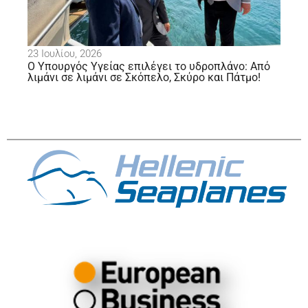
23 Ιουλίου, 2026
20
Ο Υπουργός Υγείας επιλέγει το υδροπλάνο: Από
Υδ
λιμάνι σε λιμάνι σε Σκόπελο, Σκύρο και Πάτμο!
στ