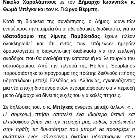
Νικόλα Χαραλάμπους
με τον
Δήμαρχο Ιωαννιτών κ.
Θωμά Μπέγκα και τον κ. Γιώργο Βέρμπη.
Κατά τη διάρκεια της συνάντησης, ο Δήμος Ιωαννιτών
ενημέρωσε την εταιρεία ότι οι αδειοδοτικές διαδικασίες για το
υδατοδρόμιο της λίμνης Παμβώτιδας
έχουν πλέον
ολοκληρωθεί και ότι εντός των επόμενων ημερών
δρομολογείται η διαγωνιστική διαδικασία για την επιλογή
αναδόχου που θα αναλάβει την κατασκευή και λειτουργία του
υδατοδρομίου. Από την πλευρά της Hellenic Seaplanes
παρουσιάστηκε το πρόγραμμα της πρώτης διεθνούς πτήσης
υδροπλάνου μεταξύ Ελλάδας και Αλβανίας, εγκαινιάζοντας
μια νέα εποχή διασυνοριακών αερομεταφορών στην περιοχή
με το Δήμαρχο να δίνει τις ευχές του για καλές πτήσεις.
Σε δηλώσεις του, ο
κ. Μπέγκας
ανέφερε μεταξύ άλλων: «…
Η σημερινή πτήση αποτελεί ένα ιδιαίτερα θετικό και
ελπιδοφόρο βήμα για την περιοχή μας, καθώς αναδεικνύει
στην πράξη τις δυνατότητες που μπορεί να προσφέρει η
ανάπτυξη ενός σύγχρονου δικτύου υδροπλάνων στην