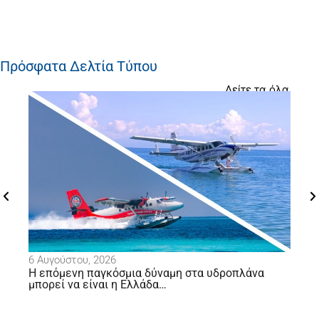
Πρόσφατα Δελτία Τύπου
Δείτε τα όλα
23 Ιουλίου, 2026
μια δύναμη στα υδροπλάνα
Ο Υπουργός Υγείας επιλέγ
 Ελλάδα…
λιμάνι σε λιμάνι σε Σκόπε