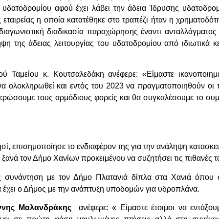
ς υδατοδρομίου αφού έχει λάβει την άδεια Ίδρυσης υδατοδρ
 εταιρείας η οποία κατατέθηκε στο τραπέζι ήταν η χρηματοδότ
 διαγωνιστική διαδικασία παραχώρησης έναντι ανταλλάγματ
ψη της άδειας λειτουργίας του υδατοδρομίου από ιδιωτικά 
ύ Ταμείου κ. Κουτσαλεδάκη ανέφερε: «Είμαστε ικανοποιημ
να ολοκληρωθεί και εντός του 2023 να πραγματοποιηθούν ο
ερώσουμε τους αρμόδιους φορείς και θα συγκαλέσουμε το συ
ησί, επισημοποίησε το ενδιαφέρον της για την ανάληψη κατασκευ
α ξανά τον Δήμο Χανίων προκειμένου να συζητήσει τις πιθανές 
ς συνάντηση με τον Δήμο Πλατανιά δίπλα στα Χανιά όπου 
 έχει ο Δήμος με την ανάπτυξη υποδομών για υδροπλάνα.
άννης Μαλανδράκης
ανέφερε: « Είμαστε έτοιμοι να εντάξο