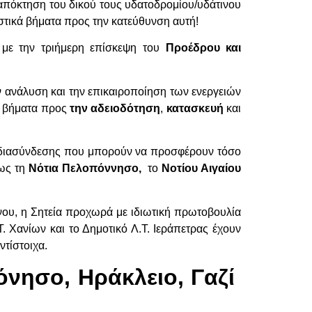
α απόκτηση του δικού τους υδατοδρομίου/υδάτινου
στικά βήματα προς την κατεύθυνση αυτή!
ι με την τριήμερη επίσκεψη του
Προέδρου και
ν ανάλυση και την επικαιροποίηση των ενεργειών
α βήματα προς
την αδειοδότηση
,
κατασκευή
και
 διασύνδεσης που μπορούν να προσφέρουν τόσο
ως τη
Νότια Πελοπόννησο,
το
Νοτίου Αιγαίου
νου, η Σητεία προχωρά με ιδιωτική πρωτοβουλία
 Χανίων και το Δημοτικό Λ.Τ. Ιεράπετρας έχουν
ντίστοιχα.
όνησο, Ηράκλειο, Γαζί