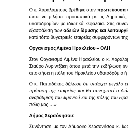
Ο κ. Χαραλάμπους βρέθηκε στην
πρωτεύουσα τη
ώστε να μιλήσει προσωπικά με τις Δημοτικές
υδατοδρομίων με ιδιωτικά κεφάλαια. Στις συνα
εξασφάλιση των
αδειών ίδρυσης και λειτουργί
κατά τόπο θυγατρικές εταιρείες συμφερόντων της
Οργανισμός Λιμένα Ηρακλείου – ΟΛΗ
Στον Οργανισμό Λιμένα Ηρακλείου ο κ. Χαραλ
Σταύρο Λυριντζάκη όπου μετά την εκδήλωση ενδ
αποκτήσει η πόλη του Ηρακλείου υδατοδρόμιο ή 
Ο κ. Παπαδάκης
δήλωσε ότι υπάρχει μεγάλο ε
πρόταση της εταιρείας και θα συνεχιστεί ο δ
αναβάθμιση του λιμανιού και της πόλης του Ηρα
πόλη μας …»
Δήμος Χερσόνησου:
Συνάντηση με τον Δήμαρχο Χερσονήσου κ. Ιωάν