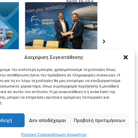
Δείτε τα όλα
13 Μαρτίου, 2026
9 Μαρτίου, 2026
Διαχείριση Συγκατάθεσης
Hellenic Seaplanes – NOEMI:
Πρώτη προσθαλ
Συμφωνία έως 80 εκατ. ευρώ για
υδροπλάνου στη
το
την ανάπτυξη ηλεκτρικών
πύλη σύνδεσης 
έχουμε την καλύτερη εμπειρία, χρησιμοποιούμε τεχνολογίες όπως
υδροπλάνων στην Ελλάδα
Ελλάδας με τα νη
α την αποθήκευση ή/και την πρόσβαση σε πληροφορίες συσκευών. Η
η για τις εν λόγω τεχνολογίες θα μας επιτρέψει να επεξεργαστούμε
ροσωπικού χαρακτήρα, όπως συμπεριφορά περιήγησης ή μοναδικά
ικά σε αυτόν τον ιστότοπο. Η μη συγκατάθεση ή η ανάκληση της
ης, μπορεί να επηρεάσει αρνητικά ορισμένες λειτουργίες και
ς.
οδοχή
Δεν αποδέχομαι
Προβολή προτιμήσεων
Πολιτική Cookies
Δήλωση Απορρήτου