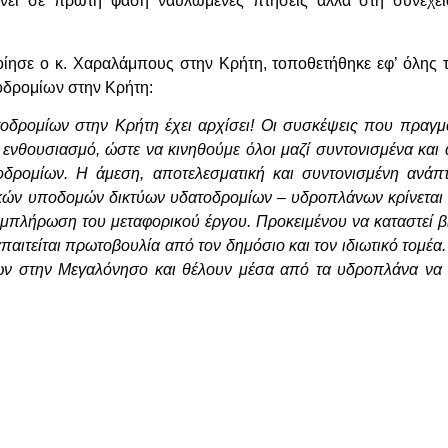
ει σε πρώτη φάση ναυλωμένες πτήσεις αλλά στη συνέχε
σε ο κ. Χαραλάμπους στην Κρήτη, τοποθετήθηκε εφ’ όλης της
τοδρομίων στην Κρήτη:
οδρομίων στην Κρήτη έχει αρχίσει! Οι συσκέψεις που πραγμα
ν ενθουσιασμό, ώστε να κινηθούμε όλοι μαζί συντονισμένα κα
οδρομίων.
Η άμεση, αποτελεσματική και συντονισμένη ανά
κών υποδομών δικτύων υδατοδρομίων – υδροπλάνων κρίνεται 
υμπλήρωση του μεταφορικού έργου. Προκειμένου να καταστεί β
παιτείται πρωτοβουλία από τον δημόσιο και τον ιδιωτικό τομέα.
ίων στην Μεγαλόνησο και θέλουν μέσα από τα υδροπλάνα να 