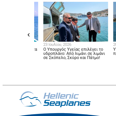
23 Ιουλίου, 2026
20 Ιο
σμια δύναμη στα
Ο Υπουργός Υγείας επιλέγει το
Υδρο
 να είναι η
υδροπλάνο: Από λιμάνι σε λιμάνι
προε
σε Σκόπελο, Σκύρο και Πάτμο!