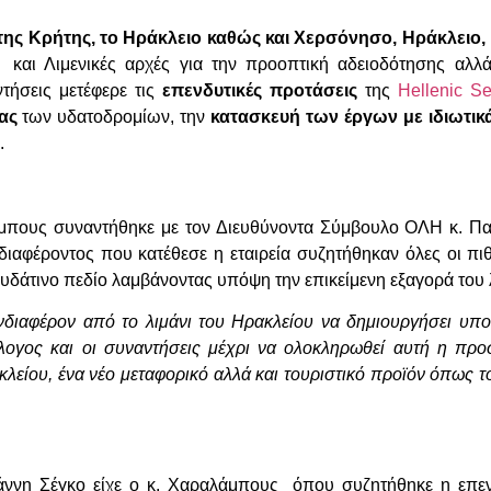
ς Κρήτης, το Ηράκλειο καθώς και Χερσόνησο, Ηράκλειο, Γ
 και Λιμενικές αρχές για την προοπτική αδειοδότησης αλλ
ντήσεις μετέφερε τις
επενδυτικές προτάσεις
της
Hellenic S
ας
των υδατοδρομίων, την
κατασκευή των έργων με ιδιωτι
.
άμπους συναντήθηκε με τον Διευθύνοντα Σύμβουλο ΟΛΗ κ. Π
ιαφέροντος που κατέθεσε η εταιρεία συζητήθηκαν όλες οι πι
υδάτινο πεδίο λαμβάνοντας υπόψη την επικείμενη εξαγορά του
νδιαφέρον από το λιμάνι του Ηρακλείου να δημιουργήσει υπο
ιάλογος και οι συναντήσεις μέχρι να ολοκληρωθεί αυτή η πρ
κλείου, ένα νέο μεταφορικό αλλά και τουριστικό προϊόν όπως
νη Σέγκο είχε ο κ. Χαραλάμπους όπου συζητήθηκε η επενδυ