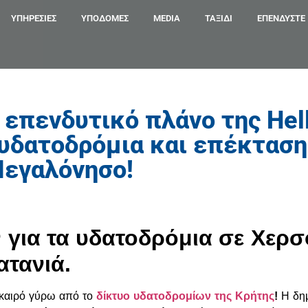
ΥΠΗΡΕΣΊΕΣ
ΥΠΟΔΟΜΕΣ
MEDIA
ΤΑΞΙΔΙ
ΕΠΕΝΔΎΣΤΕ
 επενδυτικό πλάνο της Hel
 υδατοδρόμια και επέκταση
Μεγαλόνησο!
ια τα υδατοδρόμια σε Χερσό
ατανιά.
ο καιρό γύρω από το
δίκτυο υδατοδρομίων της Κρήτης
!
Η δημ