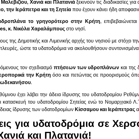
 Μαλεβιζίου, Χανιά και Πλατανιά
ξεκινούν τις διαδικασίες γι
ο, την Ιεράπετρα και τη Σητεία
που έχουν κάνει ήδη αποφασι
υδροπλάνα το γρηγορότερο στην Κρήτη
, επιβεβαιώνετα
nes
, κ. Νικόλα Χαραλάμπους
στο νησί.
ς της Δημοτικής και Λιμενικής αρχής του νησιού με στόχο τη
 πλευρές, ώστε τα υδατοδρόμια να ακολουθήσουν συντονισμέν
όμενους τον σχεδιασμό
πτήσεων των υδροπλάνων
και της
εροπορικά την Κρήτη
όσο και πετώντας σε προορισμούς όπ
 Δωδεκανήσου
.
εθύμνου έχει λάβει την άδεια ίδρυσης του υδατοδρομίου Ρεθύμ
ι κατασκευή του υδατοδρομίου Σητείας ενώ το Νομαρχιακό Λ.Τ.
ς άδειας ίδρυσης των υδατοδρομίων
Κίσσαμου και Ιεράπετρας
α
εις για υδατοδρόμια σε Χερσ
Χανιά και Πλατανιά!