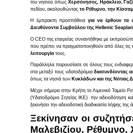
του νησιού όπως
Χερσόνησος, Ηράκλειο, Γαζί
πεδίου, ακολουθώντας
το Ρέθυμνο, την Κίσσαμ
Η έμπρακτη προσπάθεια
για να
έρθουν τα 
Διευθύνοντα Συμβούλου της
Hellenic
Seapla
O CEO της εταιρείας συναντήθηκε με εκπροσώπου
που πρέπει να πραγματοποιηθούν από όλες τις
λειτουργία
τους.
Παράλληλα παρουσίασε σε όλους τους ενδιαφερ
στα μεταξύ τους υδατοδρόμια
διασυνδέοντας α
όπως τα νησιά των
Κυκλάδων και της Νότιας
Μέχρι σήμερα στην Κρήτη το Λιμενικό Ταμείο Ρ
(Υδατοδρόμιο Σητείας ΙΚΕ) την αδειοδότηση κα
ξεκινήσει την αδειοδοτική διαδικασία λήψης τη
Ξεκίνησαν οι συζητήσ
Μαλεβιζίου, Ρέθυμνο, 