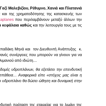
αζί Μαλεβιζίου, Ρέθυμνο, Χανιά και Πλατανιά
ά και της χρηματοδότησης της κατασκευής των
eaplanes
που περιλαμβάνουν μεταξύ άλλων την
κά κεφάλαια καθώς
και την λειτουργία τους με τις
απαδάκη Μηνά και τον Διευθυντή Ανάπτυξης κ.
θανές συνέργειες που μπορούν να γίνουν για να
 λιμανιού από ιδιώτη…
δομές υδροπλάνων, θα εξετάσει την επενδυτική
οσπάθεια… Αναφορικά είπε «στόχος μας είναι η
 το υδροπλάνο θα δώσει ώθηση και δυναμική στην
τική πρόταση της εταιρείας για το λιμάνι της