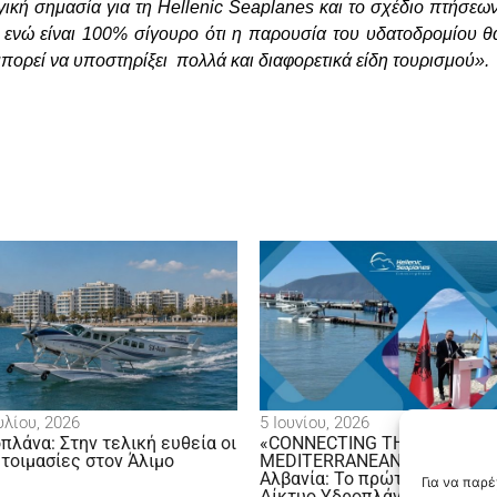
γική σημασία για τη Hellenic Seaplanes και το σχέδιο πτήσε
ς, ενώ είναι 100% σίγουρο ότι η παρουσία του υδατοδρομίου 
ορεί να υποστηρίξει πολλά και διαφορετικά είδη τουρισμού».
υλίου, 2026
5 Ιουνίου, 2026
πλάνα: Στην τελική ευθεία οι
«CONNECTING THE
τοιμασίες στον Άλιμο
MEDITERRANEAN» Ελλάδα –
Αλβανία: Το πρώτο βήμα για 
Για να παρ
Δίκτυο Υδροπλάνων της