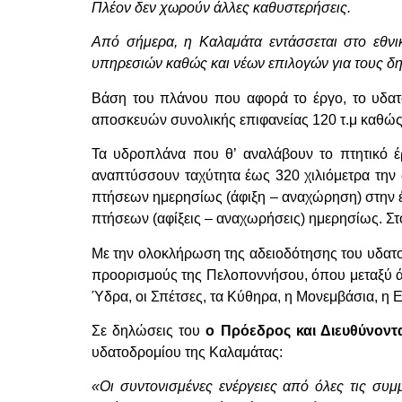
Πλέον δεν χωρούν άλλες καθυστερήσεις.
Από σήμερα, η Καλαμάτα εντάσσεται στο εθνι
υπηρεσιών καθώς και νέων επιλογών για τους δη
Βάση του πλάνου που αφορά το έργο, το υδατ
αποσκευών συνολικής επιφανείας 120 τ.μ καθώς
Τα υδροπλάνα που θ’ αναλάβουν το πτητικό έρ
αναπτύσσουν ταχύτητα έως 320 χιλιόμετρα την 
πτήσεων ημερησίως (άφιξη – αναχώρηση) στην ένα
πτήσεων (αφίξεις – αναχωρήσεις) ημερησίως. Στο
Με την ολοκλήρωση της αδειοδότησης του υδατο
προορισμούς της Πελοποννήσου, όπου μεταξύ άλ
Ύδρα, οι Σπέτσες, τα Κύθηρα, η Μονεμβάσια, η Ε
Σε δηλώσεις του
ο Πρόεδρος και Διευθύνον
υδατοδρομίου της Καλαμάτας:
«Οι συντονισμένες ενέργειες από όλες τις συ