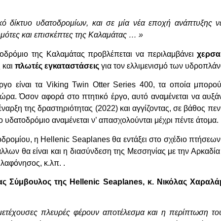
κό δίκτυο υδατοδρομίων, και σε μία νέα εποχή ανάπτυξης ν
μότες και επισκέπτες της Καλαμάτας … »
οδρόμιο της Καλαμάτας προβλέπεται να περιλαμβάνει
χερσα
 και
πλωτές εγκαταστάσεις
για τον ελλιμενισμό των υδροπλά
γο είναι τα Viking Twin Otter Series 400, τα οποία μπορού
ώρα. Όσον αφορά στο πτητικό έργο, αυτό αναμένεται να αυξάν
ρξη της δραστηριότητας (2022) και αγγίζοντας, σε βάθος πενταε
 υδατοδρόμιο αναμένεται ν’ απασχολούνται μέχρι πέντε άτομα.
δρομίου, η Hellenic Seaplanes θα εντάξει στο σχέδιο πτήσεω
λων θα είναι και η διασύνδεση της Μεσσηνίας με την Αρκαδία 
λαφόνησος, κ.λπ. .
τας Σύμβουλος της
Hellenic
Seaplanes
, κ. Νικόλας Χαραλ
μμετέχουσες πλευρές φέρουν αποτέλεσμα και η περίπτωση το