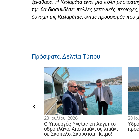
ξεκάθαρα. Η Καλαμάτα είναι μια πόλη με στρατη
της θα διασυνδέσει πολλές γειτονικές περιοχέ
δύναμη της Καλαμάτας, όντας προορισμός που μπ
Πρόσφατα Δελτία Τύπου
025
23 Ιουλίου, 2026
20 Ιο
ιάζει νέα εποχή
Ο Υπουργός Υγείας επιλέγει το
Υδρο
Στρατηγικός
υδροπλάνο: Από λιμάνι σε λιμάνι
προε
 και Πελοπόννησο
σε Σκόπελο, Σκύρο και Πάτμο!