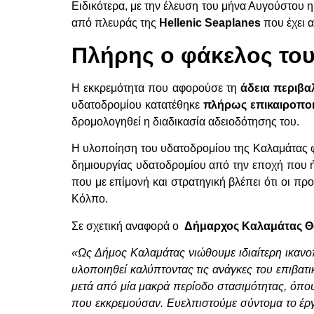
Ειδικότερα, με την έλευση του μήνα Αυγούστου 
από πλευράς της
Hellenic
Seaplanes
που έχει α
Πλήρης ο φάκελος του
Η εκκρεμότητα που αφορούσε τη
άδεια περιβ
υδατοδρομίου κατατέθηκε
πλήρως επικαιροπο
δρομολογηθεί η διαδικασία αδειοδότησης του.
Η υλοποίηση του υδατοδρομίου της Καλαμάτας φ
δημιουργίας υδατοδρομίου από την εποχή που 
που με επίμονή και στρατηγική βλέπει ότι οι π
Κόλπο.
Σε σχετική αναφορά ο
Δήμαρχος Καλαμάτας Θ
«Ως Δήμος Καλαμάτας νιώθουμε ιδιαίτερη ικανο
υλοποιηθεί καλύπτοντας τις ανάγκες του επιβατ
μετά από μία μακρά περίοδο στασιμότητας, όπο
που εκκρεμούσαν. Ευελπιστούμε σύντομα το έργ