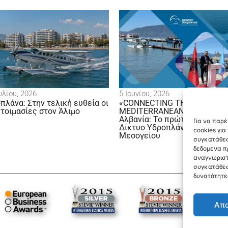
υ, 2026
5 Ιουνίου, 2026
να: Στην τελική ευθεία οι
«CONNECTING THE
μασίες στον Άλιμο
MEDITERRANEAN» Ελλάδα –
Αλβανία: Το πρώτο βήμα για το
Για να παρ
Δίκτυο Υδροπλάνων της
cookies γι
Μεσογείου
συγκατάθεσ
δεδομένα π
αναγνωριστ
συγκατάθεσ
δυνατότητε
Απ