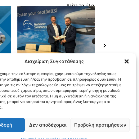
Δείτε τα όλα
13 Μαρτίου, 2026
9 Μαρτίου, 2026
Διαχείριση Συγκατάθεσης
Hellenic Seaplanes – NOEMI:
Πρώτη προσθαλάσ
Συμφωνία έως 80 εκατ. ευρώ για
υδροπλάνου στην Κ
την ανάπτυξη ηλεκτρικών
πύλη σύνδεσης της
έχουμε την καλύτερη εμπειρία, χρησιμοποιούμε τεχνολογίες όπως
υδροπλάνων στην Ελλάδα
Ελλάδας με τα νησιά
α την αποθήκευση ή/και την πρόσβαση σε πληροφορίες συσκευών. Η
η για τις εν λόγω τεχνολογίες θα μας επιτρέψει να επεξεργαστούμε
ροσωπικού χαρακτήρα, όπως συμπεριφορά περιήγησης ή μοναδικά
ικά σε αυτόν τον ιστότοπο. Η μη συγκατάθεση ή η ανάκληση της
ης, μπορεί να επηρεάσει αρνητικά ορισμένες λειτουργίες και
ς.
οδοχή
Δεν αποδέχομαι
Προβολή προτιμήσεων