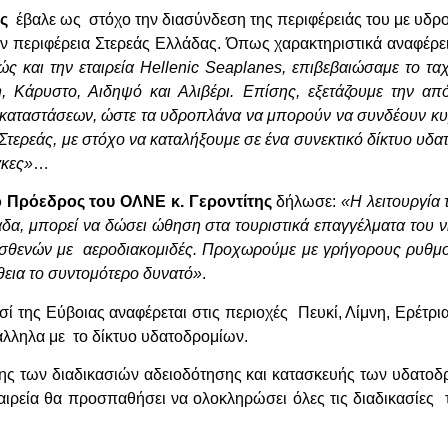
ς
έβαλε ως στόχο την διασύνδεση της περιφέρειάς του με υδρ
ην περιφέρεια Στερεάς Ελλάδας. Όπως χαρακτηριστικά αναφέρε
ς και την εταιρεία Hellenic Seaplanes, επιβεβαιώσαμε το τ
, Κάρυστο, Αιδηψό και Αλιβέρι.
Επίσης, εξετάζουμε την απ
εγκαταστάσεων, ώστε τα υδροπλάνα να μπορούν να συνδέουν κυ
Στερεάς, με στόχο να καταλήξουμε σε ένα συνεκτικό δίκτυο υδα
γκες»
…
ο Πρόεδρος του ΟΛΝΕ κ. Γεροντίτης
δήλωσε:
«Η λειτουργία 
α, μπορεί να δώσει ώθηση στα τουριστικά επαγγέλματα του νη
σθενών με αεροδιακομιδές. Προχωρούμε με γρήγορους ρυθμούς
εια το συντομότερο δυνατό»
.
 της Εύβοιας αναφέρεται στις περιοχές Πευκί, Λίμνη, Ερέτρι
λληλα με το δίκτυο υδατοδρομίων.
ς των διαδικασιών αδειοδότησης και κατασκευής των υδατοδ
αιρεία θα προσπαθήσει να ολοκληρώσει όλες τις διαδικασίες 